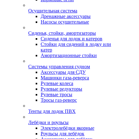
Осушительная система
Дренажные аксессуары
Насосы осушительные
Сиденья, стойки, амортизаторы
Сиденья для лодок и катеров
Стойки для сидений в лодку или
катер
Амортизационные стойки
Системы управления судном
Аксессуары для СДУ
Машинки газа-реверса
Рулевые колеса
Рулевые редукторы
Рулевые тросы
Тросы газ-реверс
Тенты для лодок ПВХ
Лебёдки и роульсы
Электролебёдки якорные
Роульсы для лебёдок