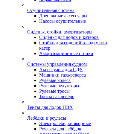
Осушительная система
Дренажные аксессуары
Насосы осушительные
Сиденья, стойки, амортизаторы
Сиденья для лодок и катеров
Стойки для сидений в лодку или
катер
Амортизационные стойки
Системы управления судном
Аксессуары для СДУ
Машинки газа-реверса
Рулевые колеса
Рулевые редукторы
Рулевые тросы
Тросы газ-реверс
Тенты для лодок ПВХ
Лебёдки и роульсы
Электролебёдки якорные
Роульсы для лебёдок