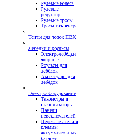
Рулевые колеса
Рулевые
редукторы
Рулевые тросы
Тросы газ-реверс
Тенты для лодок ПВХ
Лебёдки и роульсы
Электролебёдки
якорные
Роульсы для
лебёдок
Аксессуары для
лебёдок
Электрооборудование
Тахометры и
стабилизаторы
Панели
переключателей
Переключатели и
клеммы
аккумуляторных
батарей