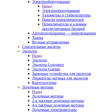
Электрооборудование
Назад
Электрооборудование
Тахометры и стабилизаторы
Панели переключателей
Переключатели и клеммы
аккумуляторных батарей
Автохолодильники — морозильники
Трапы
Водные аттракционы
Спасательные жилеты
Эхолоты
Назад
Эхолоты
Эхолоты Lowrance
Эхолоты Garmin
Зарядные устройства для эхолотов
Держатели датчика для эхолотов
Картплоттеры
Лодочные моторы
Назад
Лодочные моторы
2-х тактные лодочные моторы
4-х тактные лодочные моторы
Лодочные электромоторы