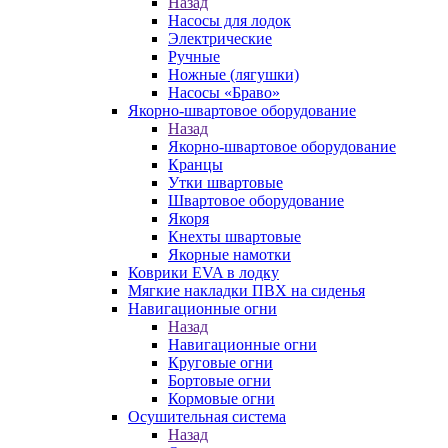
Назад
Насосы для лодок
Электрические
Ручные
Ножные (лягушки)
Насосы «Браво»
Якорно-швартовое оборудование
Назад
Якорно-швартовое оборудование
Кранцы
Утки швартовые
Швартовое оборудование
Якоря
Кнехты швартовые
Якорные намотки
Коврики EVA в лодку
Мягкие накладки ПВХ на сиденья
Навигационные огни
Назад
Навигационные огни
Круговые огни
Бортовые огни
Кормовые огни
Осушительная система
Назад