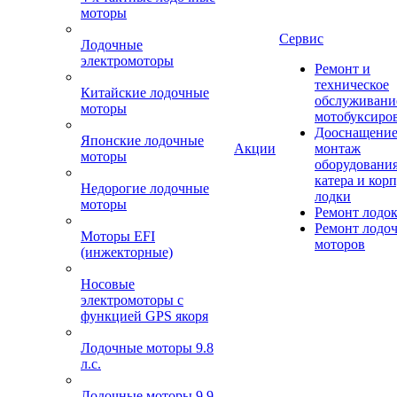
моторы
Сервис
Лодочные
электромоторы
Ремонт и
техническое
Китайские лодочные
обслуживани
моторы
мотобуксиро
Дооснащение
Японские лодочные
Акции
монтаж
моторы
оборудования
катера и кор
Недорогие лодочные
лодки
моторы
Ремонт лодо
Ремонт лодо
Моторы EFI
моторов
(инжекторные)
Носовые
электромоторы с
функцией GPS якоря
Лодочные моторы 9.8
л.с.
Лодочные моторы 9.9