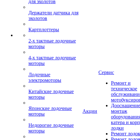
для эхолотов
Держатели датчика для
эхолотов
Картплоттеры
2-х тактные лодочные
моторы
4-х тактные лодочные
моторы
Сервис
Лодочные
электромоторы
Ремонт и
техническое
Китайские лодочные
обслуживани
моторы
мотобуксиро
Дооснащение
Японские лодочные
Акции
монтаж
моторы
оборудования
катера и кор
Недорогие лодочные
лодки
моторы
Ремонт лодо
Ремонт лодо