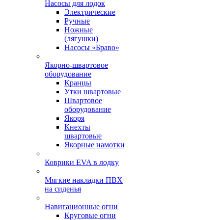
Насосы для лодок
Электрические
Ручные
Ножные
(лягушки)
Насосы «Браво»
Якорно-швартовое
оборудование
Кранцы
Утки швартовые
Швартовое
оборудование
Якоря
Кнехты
швартовые
Якорные намотки
Коврики EVA в лодку
Мягкие накладки ПВХ
на сиденья
Навигационные огни
Круговые огни