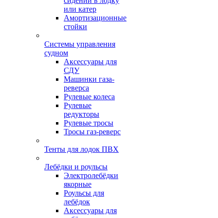
сидений в лодку
или катер
Амортизационные
стойки
Системы управления
судном
Аксессуары для
СДУ
Машинки газа-
реверса
Рулевые колеса
Рулевые
редукторы
Рулевые тросы
Тросы газ-реверс
Тенты для лодок ПВХ
Лебёдки и роульсы
Электролебёдки
якорные
Роульсы для
лебёдок
Аксессуары для