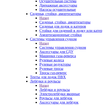
Осушительная система
Дренажные аксессуары
Насосы осушительные
Сиденья, стойки, амортизаторы
Назад
Сиденья, стойки, амортизаторы
Сиденья для лодок и катеров
Стойки для сидений в лодку или катер
Амортизационные стойки
Системы управления судном
Назад
Системы управления судном
Аксессуары для СДУ
Машинки газа-реверса
Рулевые колеса
Рулевые редукторы
Рулевые тросы
Тросы газ-реверс
Тенты для лодок ПВХ
Лебёдки и роульсы
Назад
Лебёдки и роульсы
Электролебёдки якорные
Роульсы для лебёдок
Аксессуары для лебёдок