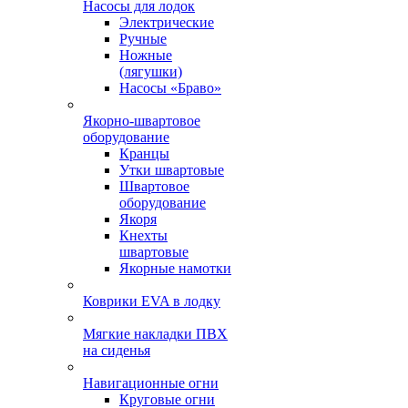
Насосы для лодок
Электрические
Ручные
Ножные
(лягушки)
Насосы «Браво»
Якорно-швартовое
оборудование
Кранцы
Утки швартовые
Швартовое
оборудование
Якоря
Кнехты
швартовые
Якорные намотки
Коврики EVA в лодку
Мягкие накладки ПВХ
на сиденья
Навигационные огни
Круговые огни