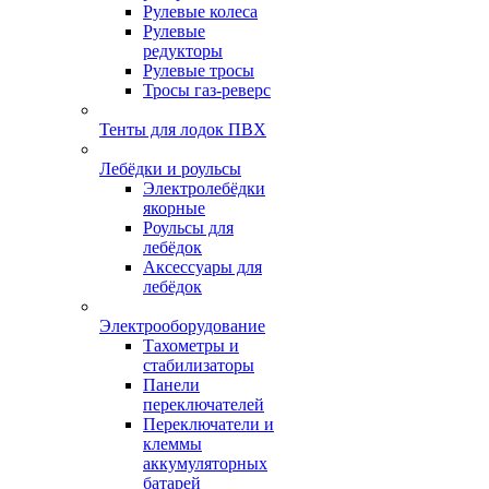
Рулевые колеса
Рулевые
редукторы
Рулевые тросы
Тросы газ-реверс
Тенты для лодок ПВХ
Лебёдки и роульсы
Электролебёдки
якорные
Роульсы для
лебёдок
Аксессуары для
лебёдок
Электрооборудование
Тахометры и
стабилизаторы
Панели
переключателей
Переключатели и
клеммы
аккумуляторных
батарей