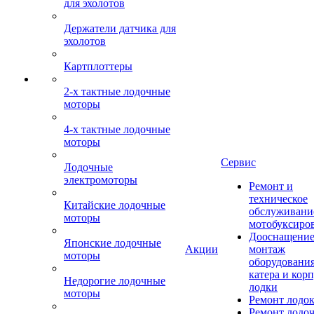
для эхолотов
Держатели датчика для
эхолотов
Картплоттеры
2-х тактные лодочные
моторы
4-х тактные лодочные
моторы
Сервис
Лодочные
электромоторы
Ремонт и
техническое
Китайские лодочные
обслуживани
моторы
мотобуксиро
Дооснащение
Японские лодочные
Акции
монтаж
моторы
оборудования
катера и кор
Недорогие лодочные
лодки
моторы
Ремонт лодо
Ремонт лодо