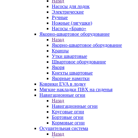
Назад
Насосы для лодок
Электрические
Ручные
Ножные (лягушки)
Насосы «Браво»
Якорно-швартовое оборудование
Назад
Якорно-швартовое оборудование
Кранцы
Утки швартовые
Швартовое оборудование
Якоря
Кнехты швартовые
Якорные намотки
Коврики EVA в лодку
Мягкие накладки ПВХ на сиденья
Навигационные огни
Назад
Навигационные огни
Круговые огни
Бортовые огни
Кормовые огни
Осушительная система
Назад