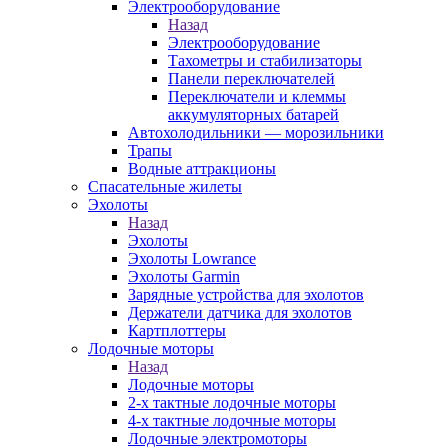
Электрооборудование
Назад
Электрооборудование
Тахометры и стабилизаторы
Панели переключателей
Переключатели и клеммы
аккумуляторных батарей
Автохолодильники — морозильники
Трапы
Водные аттракционы
Спасательные жилеты
Эхолоты
Назад
Эхолоты
Эхолоты Lowrance
Эхолоты Garmin
Зарядные устройства для эхолотов
Держатели датчика для эхолотов
Картплоттеры
Лодочные моторы
Назад
Лодочные моторы
2-х тактные лодочные моторы
4-х тактные лодочные моторы
Лодочные электромоторы