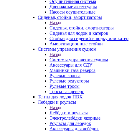
Осушительная система
Дренажные аксессуары
Насосы осушительные
Сиденья, стойки, амортизаторы
Назад
Сиденья, стойки, амортизаторы
Сиденья для лодок и катеров
Стойки для сидений в лодку или катер
Амортизационные стойки
Системы управления судном
Назад
Системы управления судном
Аксессуары для СДУ
Машинки газа-реверса
Рулевые колеса
Рулевые редукторы
Рулевые тросы
Тросы газ-реверс
Тенты для лодок ПВХ
Лебёдки и роульсы
Назад
Лебёдки и роульсы
Электролебёдки якорные
Роульсы для лебёдок
Аксессуары для лебёдок