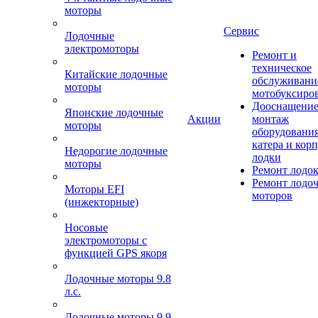
моторы
Сервис
Лодочные
электромоторы
Ремонт и
техническое
Китайские лодочные
обслуживани
моторы
мотобуксиро
Дооснащение
Японские лодочные
Акции
монтаж
моторы
оборудования
катера и кор
Недорогие лодочные
лодки
моторы
Ремонт лодо
Ремонт лодо
Моторы EFI
моторов
(инжекторные)
Носовые
электромоторы с
функцией GPS якоря
Лодочные моторы 9.8
л.с.
Лодочные моторы 9.9