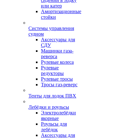
сидений в лодку
или катер
Амортизационные
стойки
Системы управления
судном
Аксессуары для
СДУ
Машинки газа-
реверса
Рулевые колеса
Рулевые
редукторы
Рулевые тросы
Тросы газ-реверс
Тенты для лодок ПВХ
Лебёдки и роульсы
Электролебёдки
якорные
Роульсы для
лебёдок
Аксессуары для