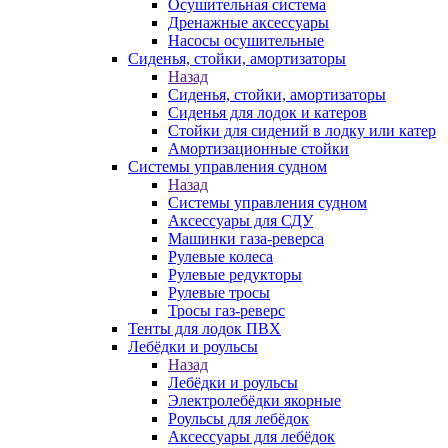
Осушительная система
Дренажные аксессуары
Насосы осушительные
Сиденья, стойки, амортизаторы
Назад
Сиденья, стойки, амортизаторы
Сиденья для лодок и катеров
Стойки для сидений в лодку или катер
Амортизационные стойки
Системы управления судном
Назад
Системы управления судном
Аксессуары для СДУ
Машинки газа-реверса
Рулевые колеса
Рулевые редукторы
Рулевые тросы
Тросы газ-реверс
Тенты для лодок ПВХ
Лебёдки и роульсы
Назад
Лебёдки и роульсы
Электролебёдки якорные
Роульсы для лебёдок
Аксессуары для лебёдок