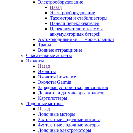
Электрооборудование
Назад
Электрооборудование
Тахометры и стабилизаторы
Панели переключателей
Переключатели и клеммы
аккумуляторных батарей
Автохолодильники — морозильники
Трапы
Водные аттракционы
Спасательные жилеты
Эхолоты
Назад
Эхолоты
Эхолоты Lowrance
Эхолоты Garmin
Зарядные устройства для эхолотов
Держатели датчика для эхолотов
Картплоттеры
Лодочные моторы
Назад
Лодочные моторы
2-х тактные лодочные моторы
4-х тактные лодочные моторы
Лодочные электромоторы