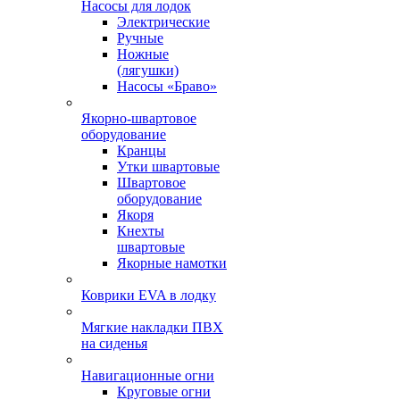
Насосы для лодок
Электрические
Ручные
Ножные
(лягушки)
Насосы «Браво»
Якорно-швартовое
оборудование
Кранцы
Утки швартовые
Швартовое
оборудование
Якоря
Кнехты
швартовые
Якорные намотки
Коврики EVA в лодку
Мягкие накладки ПВХ
на сиденья
Навигационные огни
Круговые огни