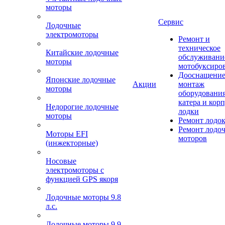
моторы
Сервис
Лодочные
электромоторы
Ремонт и
техническое
Китайские лодочные
обслуживани
моторы
мотобуксиро
Дооснащение
Японские лодочные
Акции
монтаж
моторы
оборудования
катера и кор
Недорогие лодочные
лодки
моторы
Ремонт лодо
Ремонт лодо
Моторы EFI
моторов
(инжекторные)
Носовые
электромоторы с
функцией GPS якоря
Лодочные моторы 9.8
л.с.
Лодочные моторы 9.9