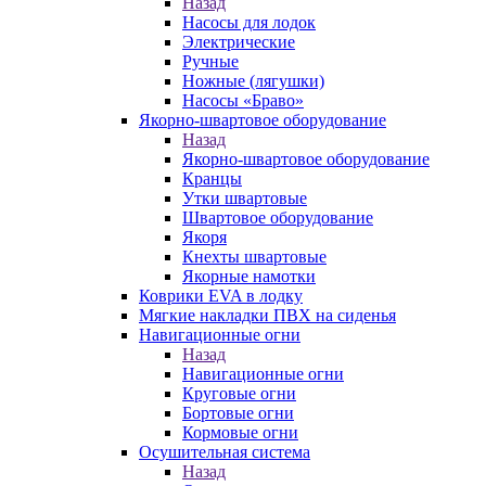
Назад
Насосы для лодок
Электрические
Ручные
Ножные (лягушки)
Насосы «Браво»
Якорно-швартовое оборудование
Назад
Якорно-швартовое оборудование
Кранцы
Утки швартовые
Швартовое оборудование
Якоря
Кнехты швартовые
Якорные намотки
Коврики EVA в лодку
Мягкие накладки ПВХ на сиденья
Навигационные огни
Назад
Навигационные огни
Круговые огни
Бортовые огни
Кормовые огни
Осушительная система
Назад