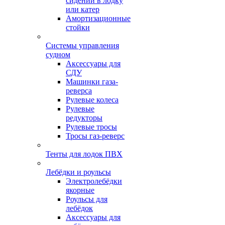
сидений в лодку
или катер
Амортизационные
стойки
Системы управления
судном
Аксессуары для
СДУ
Машинки газа-
реверса
Рулевые колеса
Рулевые
редукторы
Рулевые тросы
Тросы газ-реверс
Тенты для лодок ПВХ
Лебёдки и роульсы
Электролебёдки
якорные
Роульсы для
лебёдок
Аксессуары для