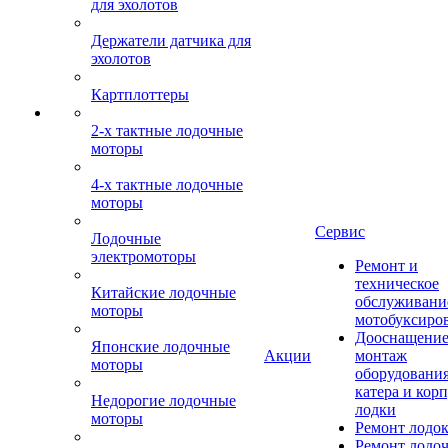
для эхолотов
Держатели датчика для
эхолотов
Картплоттеры
2-х тактные лодочные
моторы
4-х тактные лодочные
моторы
Сервис
Лодочные
электромоторы
Ремонт и
техническое
Китайские лодочные
обслуживани
моторы
мотобуксиро
Дооснащение
Японские лодочные
Акции
монтаж
моторы
оборудования
катера и кор
Недорогие лодочные
лодки
моторы
Ремонт лодо
Ремонт лодо