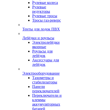
Рулевые колеса
Рулевые
редукторы
Рулевые тросы
Тросы газ-реверс
Тенты для лодок ПВХ
Лебёдки и роульсы
Электролебёдки
якорные
Роульсы для
лебёдок
Аксессуары для
лебёдок
Электрооборудование
Тахометры и
стабилизаторы
Панели
переключателей
Переключатели и
клеммы
аккумуляторных
батарей