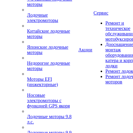
моторы
Сервис
Лодочные
электромоторы
Ремонт и
техническое
Китайские лодочные
обслуживани
моторы
мотобуксиро
Дооснащение
Японские лодочные
Акции
монтаж
моторы
оборудования
катера и кор
Недорогие лодочные
лодки
моторы
Ремонт лодо
Ремонт лодо
Моторы EFI
моторов
(инжекторные)
Носовые
электромоторы с
функцией GPS якоря
Лодочные моторы 9.8
л.с.
Лодочные моторы 9.9