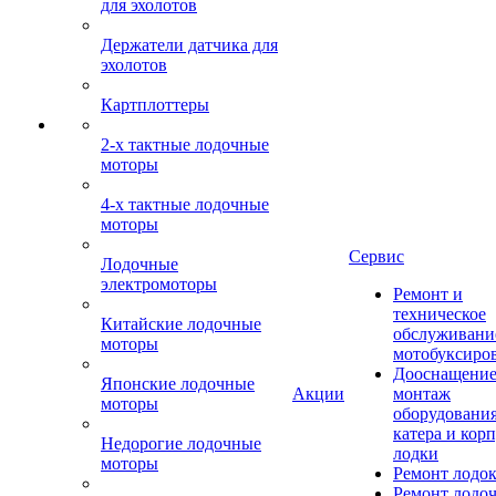
для эхолотов
Держатели датчика для
эхолотов
Картплоттеры
2-х тактные лодочные
моторы
4-х тактные лодочные
моторы
Сервис
Лодочные
электромоторы
Ремонт и
техническое
Китайские лодочные
обслуживани
моторы
мотобуксиро
Дооснащение
Японские лодочные
Акции
монтаж
моторы
оборудования
катера и кор
Недорогие лодочные
лодки
моторы
Ремонт лодо
Ремонт лодо