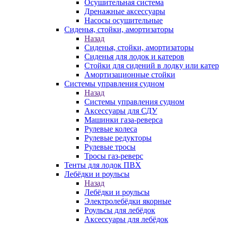
Осушительная система
Дренажные аксессуары
Насосы осушительные
Сиденья, стойки, амортизаторы
Назад
Сиденья, стойки, амортизаторы
Сиденья для лодок и катеров
Стойки для сидений в лодку или катер
Амортизационные стойки
Системы управления судном
Назад
Системы управления судном
Аксессуары для СДУ
Машинки газа-реверса
Рулевые колеса
Рулевые редукторы
Рулевые тросы
Тросы газ-реверс
Тенты для лодок ПВХ
Лебёдки и роульсы
Назад
Лебёдки и роульсы
Электролебёдки якорные
Роульсы для лебёдок
Аксессуары для лебёдок