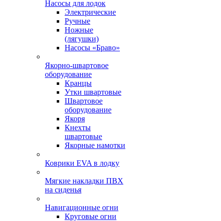
Насосы для лодок
Электрические
Ручные
Ножные
(лягушки)
Насосы «Браво»
Якорно-швартовое
оборудование
Кранцы
Утки швартовые
Швартовое
оборудование
Якоря
Кнехты
швартовые
Якорные намотки
Коврики EVA в лодку
Мягкие накладки ПВХ
на сиденья
Навигационные огни
Круговые огни