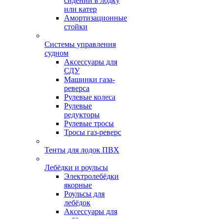
сидений в лодку
или катер
Амортизационные
стойки
Системы управления
судном
Аксессуары для
СДУ
Машинки газа-
реверса
Рулевые колеса
Рулевые
редукторы
Рулевые тросы
Тросы газ-реверс
Тенты для лодок ПВХ
Лебёдки и роульсы
Электролебёдки
якорные
Роульсы для
лебёдок
Аксессуары для