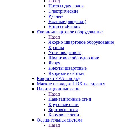
Назад
Насосы для лодок
Электрические
Ручные
Ножные (лягушки)
Насосы «Браво»
Якорно-швартовое оборудование
Назад
Якорно-швартовое оборудование
Кранцы
Утки швартовые
Швартовое оборудование
Якоря
Кнехты швартовые
Якорные намотки
Коврики EVA в лодку
Мягкие накладки ПВХ на сиденья
Навигационные огни
Назад
Навигационные огни
Круговые огни
Бортовые огни
Кормовые огни
Осушительная система
Назад