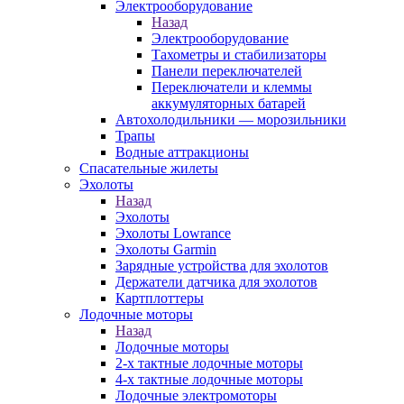
Электрооборудование
Назад
Электрооборудование
Тахометры и стабилизаторы
Панели переключателей
Переключатели и клеммы
аккумуляторных батарей
Автохолодильники — морозильники
Трапы
Водные аттракционы
Спасательные жилеты
Эхолоты
Назад
Эхолоты
Эхолоты Lowrance
Эхолоты Garmin
Зарядные устройства для эхолотов
Держатели датчика для эхолотов
Картплоттеры
Лодочные моторы
Назад
Лодочные моторы
2-х тактные лодочные моторы
4-х тактные лодочные моторы
Лодочные электромоторы