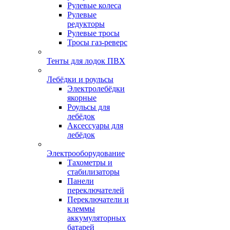
Рулевые колеса
Рулевые
редукторы
Рулевые тросы
Тросы газ-реверс
Тенты для лодок ПВХ
Лебёдки и роульсы
Электролебёдки
якорные
Роульсы для
лебёдок
Аксессуары для
лебёдок
Электрооборудование
Тахометры и
стабилизаторы
Панели
переключателей
Переключатели и
клеммы
аккумуляторных
батарей