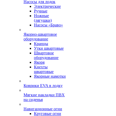
Насосы для лодок
Электрические
Ручные
Ножные
(лягушки)
Насосы «Браво»
Якорно-швартовое
оборудование
Кранцы
Утки швартовые
Швартовое
оборудование
Якоря
Кнехты
швартовые
Якорные намотки
Коврики EVA в лодку
Мягкие накладки ПВХ
на сиденья
Навигационные огни
Круговые огни