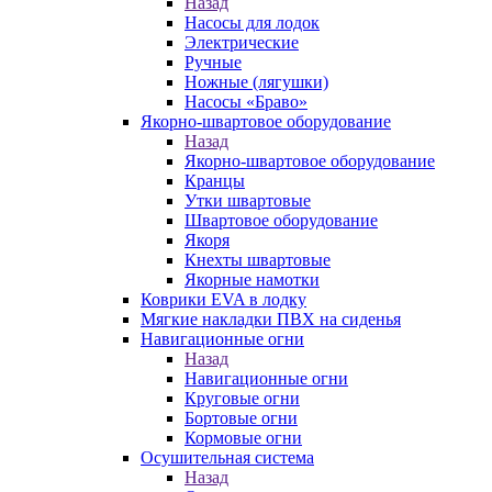
Назад
Насосы для лодок
Электрические
Ручные
Ножные (лягушки)
Насосы «Браво»
Якорно-швартовое оборудование
Назад
Якорно-швартовое оборудование
Кранцы
Утки швартовые
Швартовое оборудование
Якоря
Кнехты швартовые
Якорные намотки
Коврики EVA в лодку
Мягкие накладки ПВХ на сиденья
Навигационные огни
Назад
Навигационные огни
Круговые огни
Бортовые огни
Кормовые огни
Осушительная система
Назад