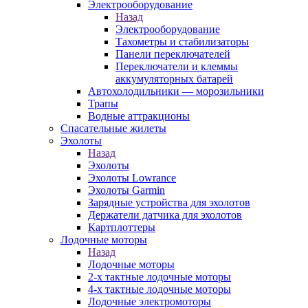
Электрооборудование
Назад
Электрооборудование
Тахометры и стабилизаторы
Панели переключателей
Переключатели и клеммы
аккумуляторных батарей
Автохолодильники — морозильники
Трапы
Водные аттракционы
Спасательные жилеты
Эхолоты
Назад
Эхолоты
Эхолоты Lowrance
Эхолоты Garmin
Зарядные устройства для эхолотов
Держатели датчика для эхолотов
Картплоттеры
Лодочные моторы
Назад
Лодочные моторы
2-х тактные лодочные моторы
4-х тактные лодочные моторы
Лодочные электромоторы