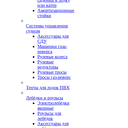
сидений в лодку
или катер
Амортизационные
стойки
Системы управления
судном
Аксессуары для
СДУ
Машинки газа-
реверса
Рулевые колеса
Рулевые
редукторы
Рулевые тросы
Тросы газ-реверс
Тенты для лодок ПВХ
Лебёдки и роульсы
Электролебёдки
якорные
Роульсы для
лебёдок
Аксессуары для