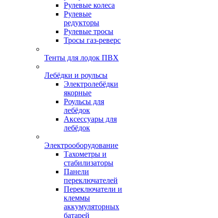
Рулевые колеса
Рулевые
редукторы
Рулевые тросы
Тросы газ-реверс
Тенты для лодок ПВХ
Лебёдки и роульсы
Электролебёдки
якорные
Роульсы для
лебёдок
Аксессуары для
лебёдок
Электрооборудование
Тахометры и
стабилизаторы
Панели
переключателей
Переключатели и
клеммы
аккумуляторных
батарей