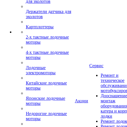
для эхолотов
Держатели датчика для
эхолотов
Картплоттеры
2-х тактные лодочные
моторы
4-х тактные лодочные
моторы
Сервис
Лодочные
электромоторы
Ремонт и
техническое
Китайские лодочные
обслуживани
моторы
мотобуксиро
Дооснащение
Японские лодочные
Акции
монтаж
моторы
оборудования
катера и кор
Недорогие лодочные
лодки
моторы
Ремонт лодо
Ремонт лодо