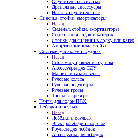
Осушительная система
Дренажные аксессуары
Насосы осушительные
Сиденья, стойки, амортизаторы
Назад
Сиденья, стойки, амортизаторы
Сиденья для лодок и катеров
Стойки для сидений в лодку или катер
Амортизационные стойки
Системы управления судном
Назад
Системы управления судном
Аксессуары для СДУ
Машинки газа-реверса
Рулевые колеса
Рулевые редукторы
Рулевые тросы
Тросы газ-реверс
Тенты для лодок ПВХ
Лебёдки и роульсы
Назад
Лебёдки и роульсы
Электролебёдки якорные
Роульсы для лебёдок
Аксессуары для лебёдок