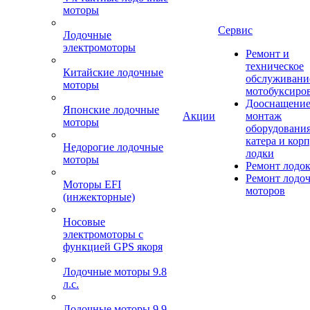
моторы
Сервис
Лодочные
электромоторы
Ремонт и
техническое
Китайские лодочные
обслуживани
моторы
мотобуксиро
Дооснащение
Японские лодочные
Акции
монтаж
моторы
оборудования
катера и кор
Недорогие лодочные
лодки
моторы
Ремонт лодо
Ремонт лодо
Моторы EFI
моторов
(инжекторные)
Носовые
электромоторы с
функцией GPS якоря
Лодочные моторы 9.8
л.с.
Лодочные моторы 9.9