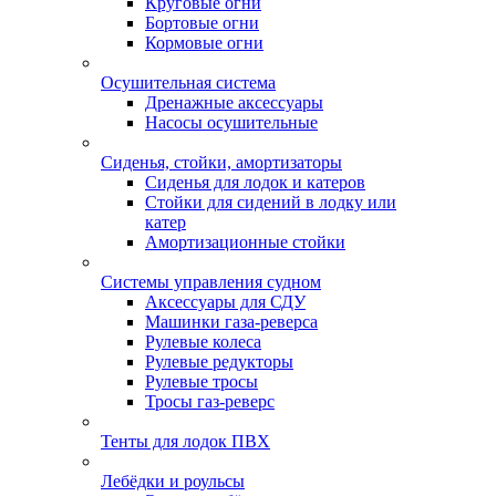
Круговые огни
Бортовые огни
Кормовые огни
Осушительная система
Дренажные аксессуары
Насосы осушительные
Сиденья, стойки, амортизаторы
Сиденья для лодок и катеров
Стойки для сидений в лодку или
катер
Амортизационные стойки
Системы управления судном
Аксессуары для СДУ
Машинки газа-реверса
Рулевые колеса
Рулевые редукторы
Рулевые тросы
Тросы газ-реверс
Тенты для лодок ПВХ
Лебёдки и роульсы