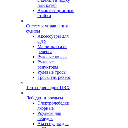
сидений в лодку
или катер
Амортизационные
стойки
Системы управления
судном
Аксессуары для
СДУ
Машинки газа-
реверса
Рулевые колеса
Рулевые
редукторы
Рулевые тросы
Тросы газ-реверс
Тенты для лодок ПВХ
Лебёдки и роульсы
Электролебёдки
якорные
Роульсы для
лебёдок
Аксессуары для