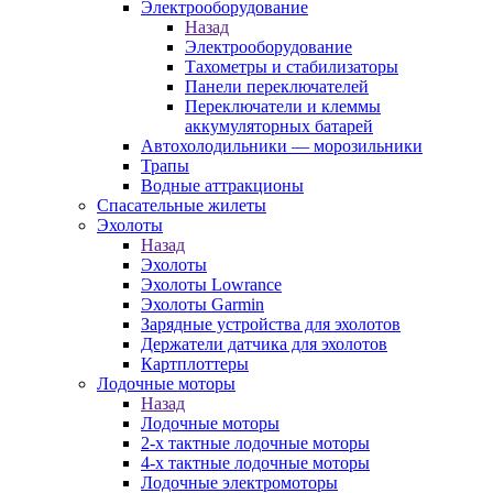
Электрооборудование
Назад
Электрооборудование
Тахометры и стабилизаторы
Панели переключателей
Переключатели и клеммы
аккумуляторных батарей
Автохолодильники — морозильники
Трапы
Водные аттракционы
Спасательные жилеты
Эхолоты
Назад
Эхолоты
Эхолоты Lowrance
Эхолоты Garmin
Зарядные устройства для эхолотов
Держатели датчика для эхолотов
Картплоттеры
Лодочные моторы
Назад
Лодочные моторы
2-х тактные лодочные моторы
4-х тактные лодочные моторы
Лодочные электромоторы