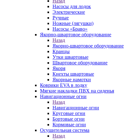
Назад
Насосы для лодок
Электрические
Ручные
Ножные (лягушки)
Насосы «Браво»
Якорно-швартовое оборудование
Назад
Якорно-швартовое оборудование
Кранцы
Утки швартовые
Швартовое оборудование
Якоря
Кнехты швартовые
Якорные намотки
Коврики EVA в лодку
Мягкие накладки ПВХ на сиденья
Навигационные огни
Назад
Навигационные огни
Круговые огни
Бортовые огни
Кормовые огни
Осушительная система
Назад