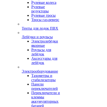
Рулевые колеса
Рулевые
редукторы
Рулевые тросы
Тросы газ-реверс
Тенты для лодок ПВХ
Лебёдки и роульсы
Электролебёдки
якорные
Роульсы для
лебёдок
Аксессуары для
лебёдок
Электрооборудование
Тахометры и
стабилизаторы
Панели
переключателей
Переключатели и
клеммы
аккумуляторных
батарей