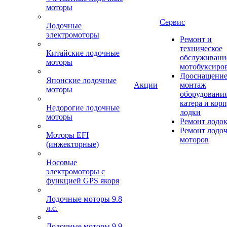
моторы
Сервис
Лодочные
электромоторы
Ремонт и
техническое
Китайские лодочные
обслуживани
моторы
мотобуксиро
Дооснащение
Японские лодочные
Акции
монтаж
моторы
оборудования
катера и кор
Недорогие лодочные
лодки
моторы
Ремонт лодо
Ремонт лодо
Моторы EFI
моторов
(инжекторные)
Носовые
электромоторы с
функцией GPS якоря
Лодочные моторы 9.8
л.с.
Лодочные моторы 9.9