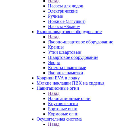
Назад
Насосы для лодок
Электрические
Ручные
Ножные (лягушки)
Насосы «Браво»
Якорно-швартовое оборудование
Назад
Якорно-швартовое оборудование
Кранцы
Утки швартовые
Швартовое оборудование
Якоря
Кнехты швартовые
Якорные намотки
Коврики EVA в лодку
Мягкие накладки ПВХ на сиденья
Навигационные огни
Назад
Навигационные огни
Круговые огни
Бортовые огни
Кормовые огни
Осушительная система
Назад