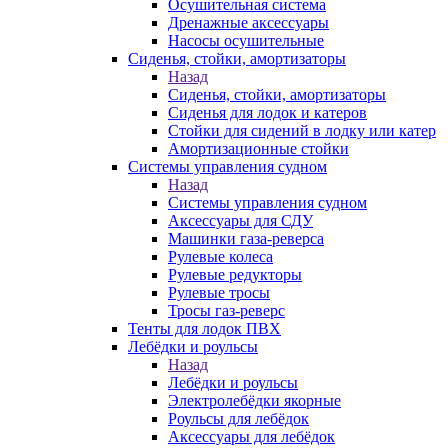
Осушительная система
Дренажные аксессуары
Насосы осушительные
Сиденья, стойки, амортизаторы
Назад
Сиденья, стойки, амортизаторы
Сиденья для лодок и катеров
Стойки для сидений в лодку или катер
Амортизационные стойки
Системы управления судном
Назад
Системы управления судном
Аксессуары для СДУ
Машинки газа-реверса
Рулевые колеса
Рулевые редукторы
Рулевые тросы
Тросы газ-реверс
Тенты для лодок ПВХ
Лебёдки и роульсы
Назад
Лебёдки и роульсы
Электролебёдки якорные
Роульсы для лебёдок
Аксессуары для лебёдок