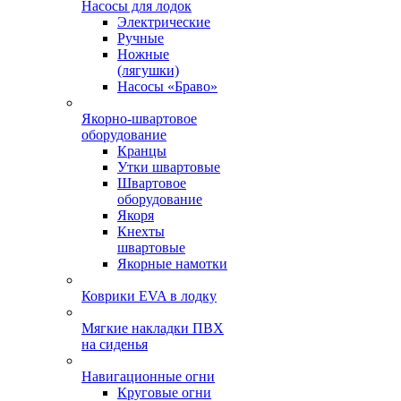
Насосы для лодок
Электрические
Ручные
Ножные
(лягушки)
Насосы «Браво»
Якорно-швартовое
оборудование
Кранцы
Утки швартовые
Швартовое
оборудование
Якоря
Кнехты
швартовые
Якорные намотки
Коврики EVA в лодку
Мягкие накладки ПВХ
на сиденья
Навигационные огни
Круговые огни