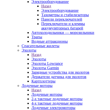
Электрооборудование
Назад
Электрооборудование
Тахометры и стабилизаторы
Панели переключателей
Переключатели и клеммы
аккумуляторных батарей
Автохолодильники — морозильники
Трапы
Водные аттракционы
Спасательные жилеты
Эхолоты
Назад
Эхолоты
Эхолоты Lowrance
Эхолоты Garmin
Зарядные устройства для эхолотов
Держатели датчика для эхолотов
Картплоттеры
Лодочные моторы
Назад
Лодочные моторы
2-х тактные лодочные моторы
4-х тактные лодочные моторы
Лодочные электромоторы