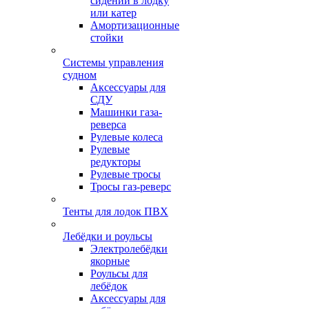
сидений в лодку
или катер
Амортизационные
стойки
Системы управления
судном
Аксессуары для
СДУ
Машинки газа-
реверса
Рулевые колеса
Рулевые
редукторы
Рулевые тросы
Тросы газ-реверс
Тенты для лодок ПВХ
Лебёдки и роульсы
Электролебёдки
якорные
Роульсы для
лебёдок
Аксессуары для