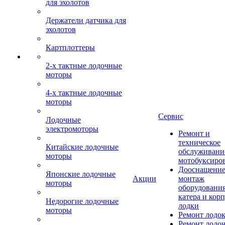
для эхолотов
Держатели датчика для
эхолотов
Картплоттеры
2-х тактные лодочные
моторы
4-х тактные лодочные
моторы
Сервис
Лодочные
электромоторы
Ремонт и
техническое
Китайские лодочные
обслуживани
моторы
мотобуксиро
Дооснащение
Японские лодочные
Акции
монтаж
моторы
оборудования
катера и кор
Недорогие лодочные
лодки
моторы
Ремонт лодо
Ремонт лодо