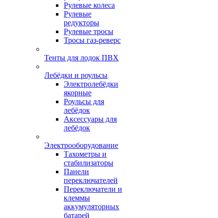
Рулевые колеса
Рулевые
редукторы
Рулевые тросы
Тросы газ-реверс
Тенты для лодок ПВХ
Лебёдки и роульсы
Электролебёдки
якорные
Роульсы для
лебёдок
Аксессуары для
лебёдок
Электрооборудование
Тахометры и
стабилизаторы
Панели
переключателей
Переключатели и
клеммы
аккумуляторных
батарей